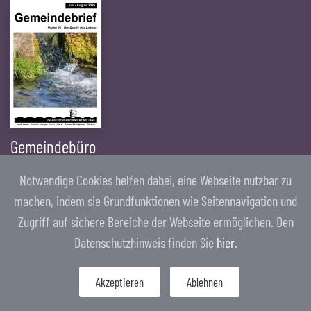
Gemeindebüro
Notwendige Cookies helfen dabei, eine Webseite nutzbar zu
Telefon: 02150 2002
machen, indem sie Grundfunktionen wie Seitennavigation und
Nierster Str. 56
Zugriff auf sichere Bereiche der Webseite ermöglichen. Den
40668 Meerbusch
Datenschutzhinweis finden Sie
hier
.
Öffnungszeiten:
Mo - Do. 9-12 Uhr
Akzeptieren
Ablehnen
Do. 15-17 Uhr
gemeindebuero@